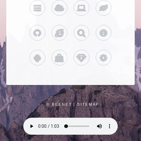
硅基流动
雨云
CURSOR
CHATGPT
GITHUB
火山方舟
SCRATCH
SCHOLAR
SORA
环球巴士
奈飞小铺
银河录像局
© BEENET
SITEMAP